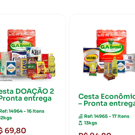
Cesta Popular 
Pronta entreg
Cesta Econômica
– Pronta entrega
Ref: 14966 - 19 Itens
12kg
Ref: 14965 - 17 Itens
13kgs
R$ 129,80