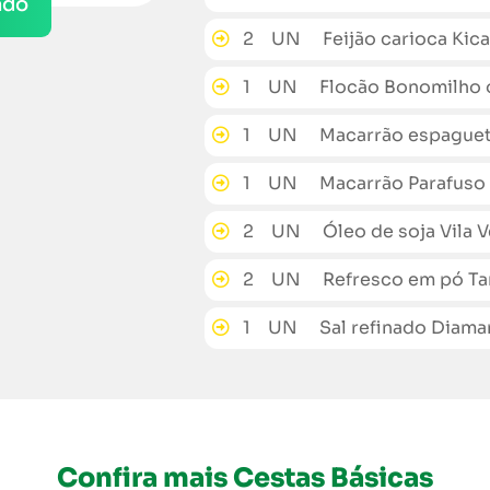
ado
2 UN Feijão carioca Kicald
1 UN Flocão Bonomilho o
1 UN Macarrão espaguet
1 UN Macarrão Parafuso
2 UN Óleo de soja Vila Ve
2 UN Refresco em pó Tan
1 UN Sal refinado Diaman
Confira mais Cestas Básicas