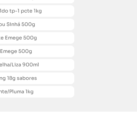
o tp-1 pcte 1kg
u Sinhá 500g
e Emege 500g
 Emege 500g
lha/Liza 900ml
g 18g sabores
te/Pluma 1kg