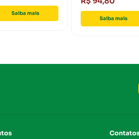
R$ 94,80
Saiba mais
Saiba mais
utos
Contato