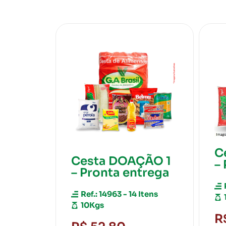
Cesta DOAÇÃO 2
ÇÃO 1
– Pronta entrega
ntrega
Ref: 14964 - 16 Itens
4 Itens
12kgs
R$ 69,80