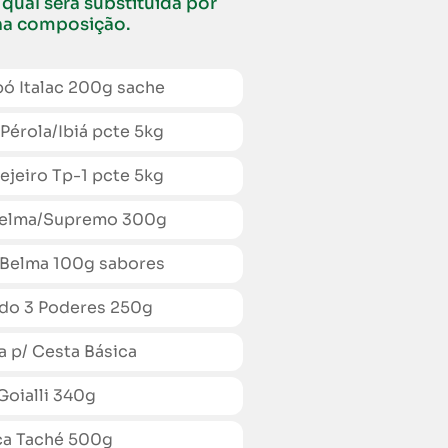
 qual será substituída por
 na composição.
Italac 200g sache
rola/Ibiá pcte 5kg
eiro Tp-1 pcte 5kg
elma/Supremo 300g
elma 100g sabores
o 3 Poderes 250g
p/ Cesta Básica
oialli 340g
a Taché 500g