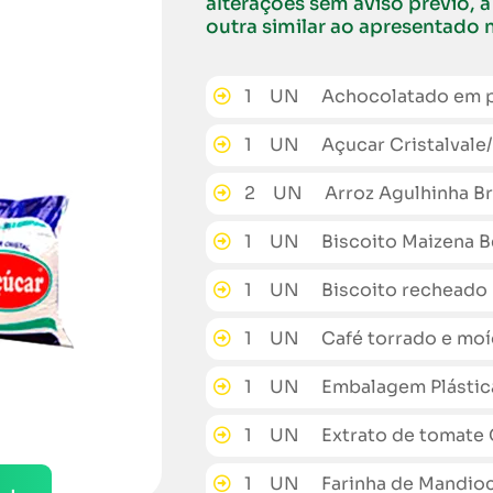
alterações sem aviso prévio, a
outra similar ao apresentado
1 UN Achocolatado em pó 
1 UN Açucar Cristalvale/Pé
2 UN Arroz Agulhinha Brej
1 UN Biscoito Maizena B
1 UN Biscoito recheado B
1 UN Café torrado e moíd
1 UN Embalagem Plástica 
1 UN Extrato de tomate G
1 UN Farinha de Mandioc