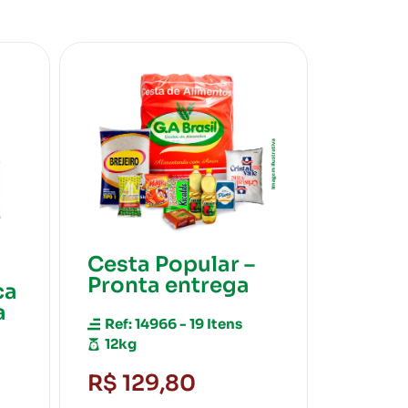
–
Cesta Cristal –
Cest
a
Pronta entrega
Conf
Pron
Ref: 14967 - 20 Itens
14kg
Ref: 
20k
R$ 139,80
R$ 1