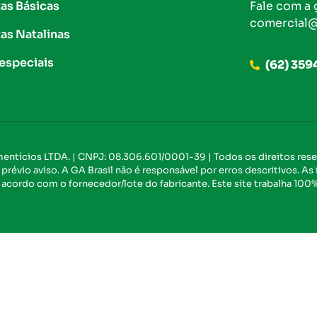
as Básicas
Fale com a 
comercial@
as Natalinas
 especiais
(62) 359
imentícios LTDA. | CNPJ: 08.306.601/0001-39 | Todos os direitos res
révio aviso. A GA Brasil não é responsável por erros descritivos. As
 acordo com o fornecedor/lote do fabricante. Este site trabalha 100