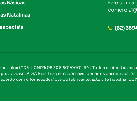
as Básicas
Fale com a 
comercial@
as Natalinas
 especiais
(62) 359
imentícios LTDA. | CNPJ: 08.306.601/0001-39 | Todos os direitos res
révio aviso. A GA Brasil não é responsável por erros descritivos. As
 acordo com o fornecedor/lote do fabricante. Este site trabalha 100