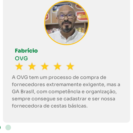
Tardelli
Gráfica Jaepell
Uma empresa muito sólida, muito
s a
responsável, preza muito pela pontualidad
o,
de coração aberto sem dúvida nenhuma
a
posso recomendar a GA Brasil para todo
mundo.